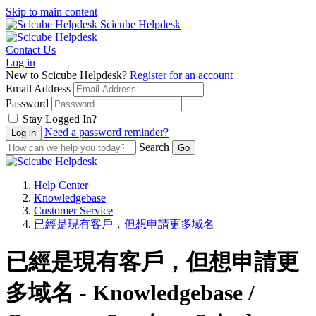
Skip to main content
Scicube Helpdesk
Contact Us
Log in
New to Scicube Helpdesk?
Register for an account
Email Address
Password
Stay Logged In?
Need a password reminder?
Search
Help Center
Knowledgebase
Customer Service
已經是現有客戶，但想申請更多域名
已經是現有客戶，但想申請更
多域名 - Knowledgebase /