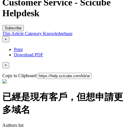
Customer Service - Scicube
Helpdesk
Subscribe
This Article
Category
Knowledgebase
×
Print
Download PDF
×
Copy to Clipboard
已經是現有客戶，但想申請更
多域名
Authors list