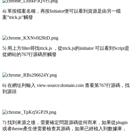
4) 單按檔案名稱，再按Initiator便可以看到資源是由另一檔
案”trick.js”觸發
5) 用上方filter尋找trick.js ，從trick.js的initiator 可以看到Script是
從網站的767行源碼所觸發
6) 在網址列輸入 view-source:domain.com 查看第767行源碼，找
到源頭
7) 找到來源之後，需要確定問題源碼從何而來，如果從plugin
或者theme產生便需要檢查其源碼，如果已經植入到數據庫，