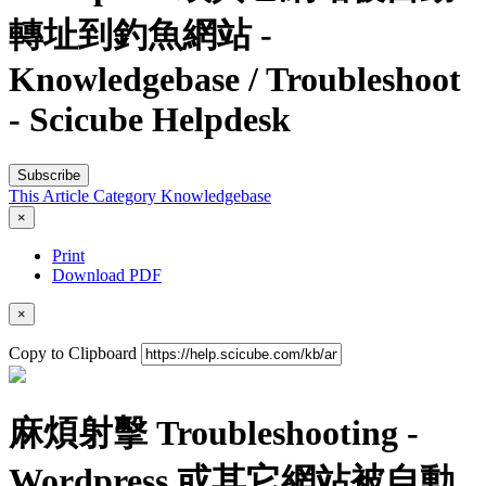
轉址到釣魚網站 -
Knowledgebase / Troubleshoot
- Scicube Helpdesk
Subscribe
This Article
Category
Knowledgebase
×
Print
Download PDF
×
Copy to Clipboard
麻煩射擊 Troubleshooting -
Wordpress 或其它網站被自動