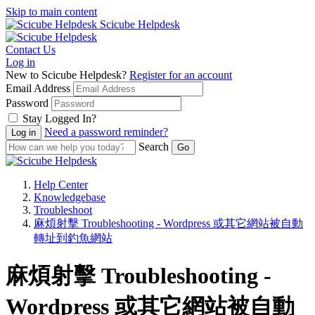
Skip to main content
Scicube Helpdesk
Contact Us
Log in
New to Scicube Helpdesk?
Register for an account
Email Address
Password
Stay Logged In?
Need a password reminder?
Search
Help Center
Knowledgebase
Troubleshoot
麻煩射擊 Troubleshooting - Wordpress 或其它網站被自動
轉址到釣魚網站
麻煩射擊 Troubleshooting -
Wordpress 或其它網站被自動