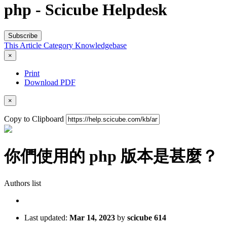
php - Scicube Helpdesk
Subscribe
This Article
Category
Knowledgebase
×
Print
Download PDF
×
Copy to Clipboard
你們使用的 php 版本是甚麼？
Authors list
Last updated:
Mar 14, 2023
by
scicube 614