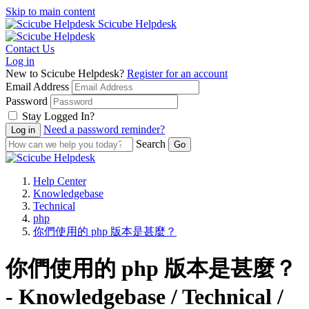
Skip to main content
Scicube Helpdesk
Contact Us
Log in
New to Scicube Helpdesk?
Register for an account
Email Address
Password
Stay Logged In?
Need a password reminder?
Search
Help Center
Knowledgebase
Technical
php
你們使用的 php 版本是甚麼？
你們使用的 php 版本是甚麼？
- Knowledgebase / Technical /