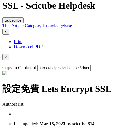
SSL - Scicube Helpdesk
Subscribe
This Article
Category
Knowledgebase
×
Print
Download PDF
×
Copy to Clipboard
設定免費 Lets Encrypt SSL
Authors list
Last updated:
Mar 15, 2023
by
scicube 614