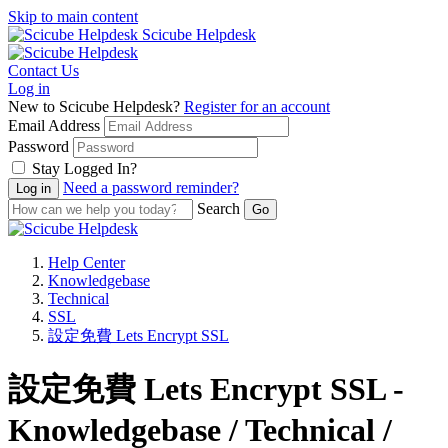
Skip to main content
Scicube Helpdesk
Contact Us
Log in
New to Scicube Helpdesk?
Register for an account
Email Address
Password
Stay Logged In?
Need a password reminder?
Search
Help Center
Knowledgebase
Technical
SSL
設定免費 Lets Encrypt SSL
設定免費 Lets Encrypt SSL -
Knowledgebase / Technical /