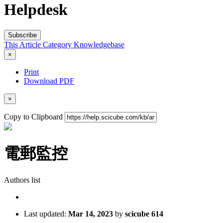
Helpdesk
Subscribe
This Article
Category
Knowledgebase
×
Print
Download PDF
×
Copy to Clipboard
電郵監控
Authors list
Last updated:
Mar 14, 2023
by
scicube 614