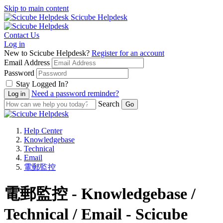
Skip to main content
Scicube Helpdesk
Contact Us
Log in
New to Scicube Helpdesk?
Register for an account
Email Address
Password
Stay Logged In?
Need a password reminder?
Search
Help Center
Knowledgebase
Technical
Email
電郵監控
電郵監控 - Knowledgebase /
Technical / Email - Scicube